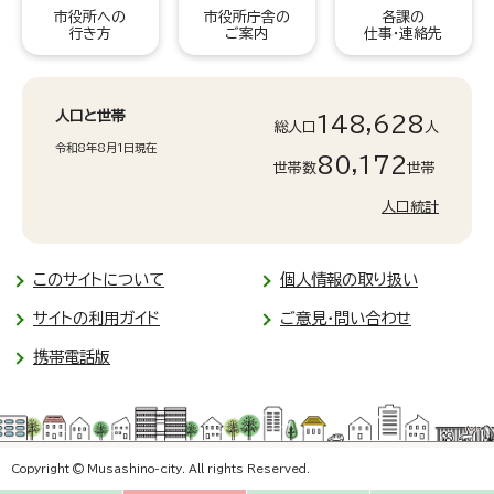
市役所への
市役所庁舎の
各課の
行き方
ご案内
仕事・連絡先
人口と世帯
148,628
総人口
人
令和8年8月1日現在
80,172
世帯数
世帯
人口統計
このサイトについて
個人情報の取り扱い
サイトの利用ガイド
ご意見・問い合わせ
携帯電話版
Copyright © Musashino-city. All rights Reserved.