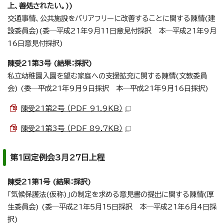
上、善処されたい。))
交通事情、公共施設をバリアフリーに改善することに関する陳情(建
設委員会)(委─平成21年9月11日意見付採択 本─平成21年9月
16日意見付採択)
陳受21第3号 (結果：採択)
私立幼稚園入園を望む家庭への支援拡充に関する陳情(文教委員
会) (委─平成21年9月9日採択 本─平成21年9月16日採択)
陳受21第2号 （PDF 91.9KB）
陳受21第3号 （PDF 89.7KB）
第1回定例会3月27日上程
陳受21第1号 (結果：採択)
「気候保護法(仮称)」の制定を求める意見書の提出に関する陳情(厚
生委員会) (委─平成21年5月15日採択 本─平成21年6月4日採
択)