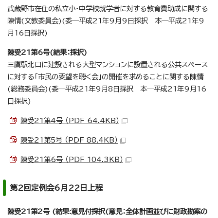
武蔵野市在住の私立小・中学校就学者に対する教育費助成に関する
陳情(文教委員会)(委─平成21年9月9日採択 本─平成21年9
月16日採択)
陳受21第6号(結果：採択)
三鷹駅北口に建設される大型マンションに設置される公共スペース
に対する「市民の要望を聴く会」の開催を求めることに関する陳情
(総務委員会)(委─平成21年9月8日採択 本─平成21年9月16
日採択)
陳受21第4号 （PDF 64.4KB）
陳受21第5号 （PDF 88.4KB）
陳受21第6号 （PDF 104.3KB）
第2回定例会6月22日上程
陳受21第2号 (結果:意見付採択(意見：全体計画並びに財政勘案の