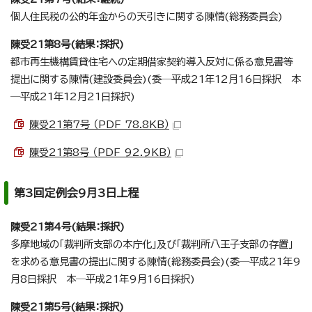
個人住民税の公的年金からの天引きに関する陳情(総務委員会)
陳受21第8号(結果：採択)
都市再生機構賃貸住宅への定期借家契約導入反対に係る意見書等
提出に関する陳情(建設委員会)(委─平成21年12月16日採択 本
─平成21年12月21日採択)
陳受21第7号 （PDF 78.8KB）
陳受21第8号 （PDF 92.9KB）
第3回定例会9月3日上程
陳受21第4号(結果：採択)
多摩地域の「裁判所支部の本庁化」及び「裁判所八王子支部の存置」
を求める意見書の提出に関する陳情(総務委員会)(委─平成21年9
月8日採択 本─平成21年9月16日採択)
陳受21第5号(結果：採択)