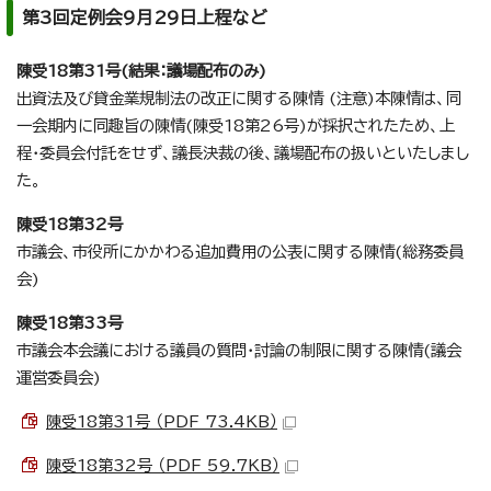
第3回定例会9月29日上程など
陳受18第31号(結果：議場配布のみ)
出資法及び貸金業規制法の改正に関する陳情 (注意)本陳情は、同
一会期内に同趣旨の陳情(陳受18第26号)が採択されたため、上
程・委員会付託をせず、議長決裁の後、議場配布の扱いといたしまし
た。
陳受18第32号
市議会、市役所にかかわる追加費用の公表に関する陳情(総務委員
会)
陳受18第33号
市議会本会議における議員の質問・討論の制限に関する陳情(議会
運営委員会)
陳受18第31号 （PDF 73.4KB）
陳受18第32号 （PDF 59.7KB）