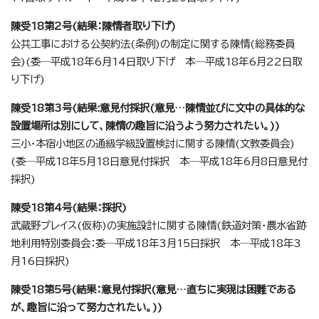
陳受18第2号(結果：陳情者取り下げ)
公共工事における公契約法(条例)の制定に関する陳情(総務委員
会)(委─平成18年6月14日取り下げ 本─平成18年6月22日取
り下げ)
陳受18第3号(結果:意見付採択(意見…陳情並びに文中の具体的な
設置場所は別にして、陳情の趣旨に沿うよう努力されたい。))
三小・本宿小地区の通級学級設置検討に関する陳情(文教委員会)
(委─平成18年5月18日意見付採択 本─平成18年6月8日意見付
採択)
陳受18第4号(結果：採択)
武蔵野プレイス(仮称)の実施設計に関する陳情(鉄道対策・農水省跡
地利用特別委員会：委─平成18年3月15日採択 本─平成18年3
月16日採択)
陳受18第5号(結果：意見付採択(意見…直ちに実現は困難である
が、趣旨に沿って努力されたい。))