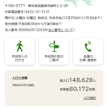
〒180-8777 東京都武蔵野市緑町2-2-28
代表電話番号：0422-51-5131
閉庁日：土曜日・日曜日、祝休日、年末年始（12月29日から1月3日まで）
受付時間：午前8時30分から午後5時まで
法人番号：8000020132039（
法人番号について
）
市役所への
市役所庁舎の
各課の
行き方
ご案内
仕事・連絡先
人口と世帯
148,628
総人口
人
令和8年8月1日現在
80,172
世帯数
世帯
人口統計