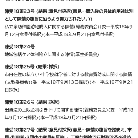
陳受18第23号 (結果：意見付採択(意見…購入後の具体的用途は別
として陳情の趣旨に沿うよう努力されたい。))
私立泉幼稚園跡地購入に関する陳情(総務委員会)(委─平成18年9
月12日意見付採択)(本─平成18年9月21日意見付採択)
陳受18第24号
地域包括ケア体制確立に関する陳情(厚生委員会)
陳受18第25号 (結果：採択)
市内在住の私立小・中学校就学者に対する教育費助成に関する陳情
(文教委員会)(委─平成18年9月13日採択)(本─平成18年9月21
日採択)
陳受18第26号 (結果：採択)
出資法の上限金利引き下げに関する陳情(総務委員会)(委─平成18
年9月12日採択)(本─平成18年9月21日採択)
陳受18第27号 (結果：意見付採択(意見…陳情の趣旨を踏まえ、市
民・利用者・3団体の意見も反映し、丁寧な議論で行財政改革を進め