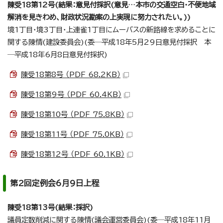
陳受18第12号(結果：意見付採択(意見…本市の交通空白・不便地域
解消を見きわめ、財政状況勘案の上実現に努力されたい。))
境1丁目・境3丁目・上連雀1丁目にムーバスの新路線を求めることに
関する陳情(建設委員会)(委─平成18年5月29日意見付採択 本
─平成18年6月8日意見付採択)
陳受18第8号 （PDF 68.2KB）
陳受18第9号 （PDF 60.4KB）
陳受18第10号 （PDF 75.8KB）
陳受18第11号 （PDF 75.0KB）
陳受18第12号 （PDF 60.1KB）
第2回定例会6月9日上程
陳受18第13号(結果：採択)
議員定数削減に関する陳情(議会運営委員会)(委─平成18年11月