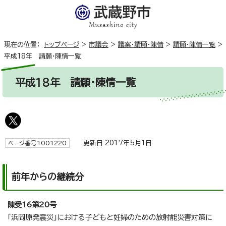
現在の位置：
トップページ
>
市議会
>
議案・請願・陳情
>
請願・陳情一覧
>
平成18年 請願・陳情一覧
平成18年 請願・陳情一覧
更新日 2017年5月1日
ページ番号1001220
前年からの継続分
陳受16第20号
「浜岡原発震災」における子どもと妊婦のための放射能災害対策に