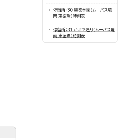
停留所：30 聖徳学園(ムーバス境
南 東循環)時刻表
停留所：31 かえで通り(ムーバス境
南 東循環)時刻表