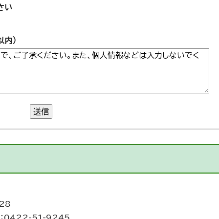
さい
以内）
送信
28
0422-51-9245