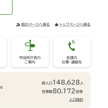
前のページへ戻る
トップページへ戻る
市役所庁舎の
各課の
ご案内
仕事・連絡先
148,628
総人口
人
現在
80,172
世帯数
世帯
人口統計