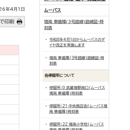
26年4月1日
ムーバス
で印刷
境南 東循環(3号路線)路線図・時
刻表
令和8年4月1日からムーバスのダ
イヤ改正を実施します
境南 東循環(3号路線)路線図・時
刻表
各停留所について
停留所：0 武蔵境駅南口(ムーバス
境南 東循環)時刻表
停留所：21 中央商店街(ムーバス境
南 東循環)時刻表
停留所：22 境南小学校(ムーバス
境南 東循環)時刻表