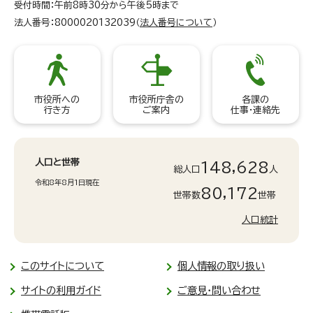
受付時間：午前8時30分から午後5時まで
法人番号：8000020132039（
法人番号について
）
市役所への
市役所庁舎の
各課の
行き方
ご案内
仕事・連絡先
人口と世帯
148,628
総人口
人
令和8年8月1日現在
80,172
世帯数
世帯
人口統計
このサイトについて
個人情報の取り扱い
サイトの利用ガイド
ご意見・問い合わせ