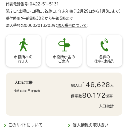
代表電話番号：0422-51-5131
閉庁日：土曜日・日曜日、祝休日、年末年始（12月29日から1月3日まで）
受付時間：午前8時30分から午後5時まで
法人番号：8000020132039（
法人番号について
）
市役所への
市役所庁舎の
各課の
行き方
ご案内
仕事・連絡先
人口と世帯
148,628
総人口
人
令和8年8月1日現在
80,172
世帯数
世帯
人口統計
このサイトについて
個人情報の取り扱い