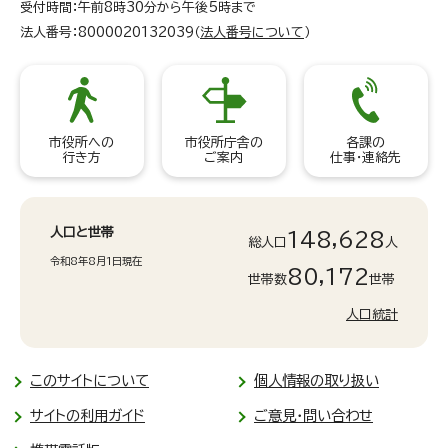
受付時間：午前8時30分から午後5時まで
法人番号：8000020132039（
法人番号について
）
市役所への
市役所庁舎の
各課の
行き方
ご案内
仕事・連絡先
人口と世帯
148,628
総人口
人
令和8年8月1日現在
80,172
世帯数
世帯
人口統計
このサイトについて
個人情報の取り扱い
サイトの利用ガイド
ご意見・問い合わせ