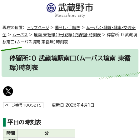
現在の位置：
トップページ
>
暮らし・手続き
>
ムーバス・駐輪・駐車・交通安
全
>
ムーバス
>
境南 東循環(3号路線)路線図・時刻表
>
停留所：0 武蔵境
駅南口(ムーバス境南 東循環)時刻表
停留所：0 武蔵境駅南口(ムーバス境南 東循
環)時刻表
更新日 2026年4月1日
ページ番号1005215
平日の時刻表
時間
分