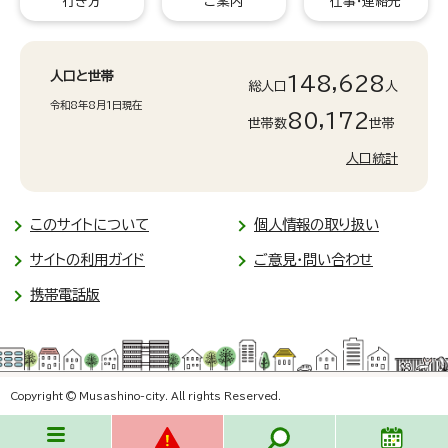
行き方
ご案内
仕事・連絡先
人口と世帯
148,628
総人口
人
令和8年8月1日現在
80,172
世帯数
世帯
人口統計
このサイトについて
個人情報の取り扱い
サイトの利用ガイド
ご意見・問い合わせ
携帯電話版
Copyright © Musashino-city. All rights Reserved.