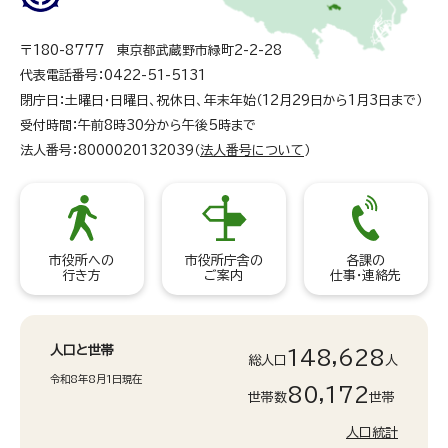
〒180-8777 東京都武蔵野市緑町2-2-28
代表電話番号：0422-51-5131
閉庁日：土曜日・日曜日、祝休日、年末年始（12月29日から1月3日まで）
受付時間：午前8時30分から午後5時まで
法人番号：8000020132039（
法人番号について
）
市役所への
市役所庁舎の
各課の
行き方
ご案内
仕事・連絡先
人口と世帯
148,628
総人口
人
令和8年8月1日現在
80,172
世帯数
世帯
人口統計