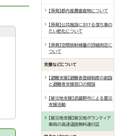
【原発】都内産農畜産物について
【原発】公共施設における落ち葉の
たい肥化について
【原発】空間放射線量の詳細測定に
ついて
支援などについて
【避難支援】避難者登録制度の創設
と避難者支援窓口の開設
【被災地支援】武蔵野市による震災
支援活動
【被災地支援】被災地ボランティア
車両の高速道路無料通行証