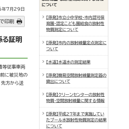
について
6年7月29日
【原発】市立小中学校・市内認可保
で印刷
育園・認定こども園給食の放射性
物質測定について
係る証明
【原発】市内の放射線量定点測定に
ついて
【水道】水道水の測定結果
遣等従事車両
事前に被災地の
【原発】簡易空間放射線量測定器の
貸出について
、先方から送
【原発】クリーンセンターの放射性
物質・空間放射線量に関する情報
【原発】平成27年まで実施してい
たプール水放射性物質測定の結果
について