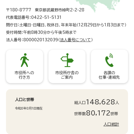
〒180-8777 東京都武蔵野市緑町2-2-28
代表電話番号：0422-51-5131
閉庁日：土曜日・日曜日、祝休日、年末年始（12月29日から1月3日まで）
受付時間：午前8時30分から午後5時まで
法人番号：8000020132039（
法人番号について
）
市役所への
市役所庁舎の
各課の
行き方
ご案内
仕事・連絡先
人口と世帯
148,628
総人口
人
令和8年8月1日現在
80,172
世帯数
世帯
人口統計