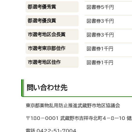
都選考優秀賞
図書券5千円
都選考優良賞
図書券3千円
市選考地区会長賞
図書券3千円
市選考東京都佳作
図書券1千円
市選考地区佳作
図書券1千円
問い合わせ先
東京都薬物乱用防止推進武蔵野市地区協議会
〒180－0001 武蔵野市吉祥寺北町4－8ー10 
電話 0422-51-7004