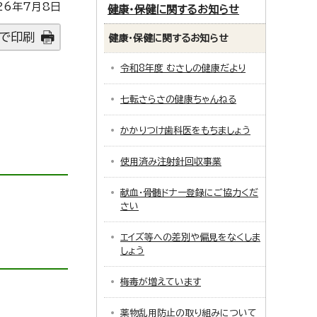
26年7月8日
健康・保健に関するお知らせ
で印刷
健康・保健に関するお知らせ
令和8年度 むさしの健康だより
七転さらさの健康ちゃんねる
かかりつけ歯科医をもちましょう
使用済み注射針回収事業
献血・骨髄ドナー登録にご協力くだ
さい
エイズ等への差別や偏見をなくしま
しょう
梅毒が増えています
薬物乱用防止の取り組みについて