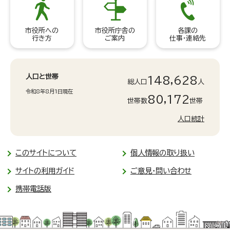
市役所への
市役所庁舎の
各課の
行き方
ご案内
仕事・連絡先
人口と世帯
148,628
総人口
人
令和8年8月1日現在
80,172
世帯数
世帯
人口統計
このサイトについて
個人情報の取り扱い
サイトの利用ガイド
ご意見・問い合わせ
携帯電話版