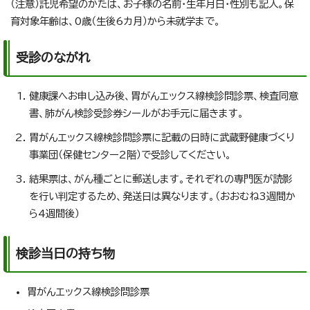
（注意）託児希望のかたは、お子様の名前・生年月日・性別も記入。保
育対象年齢は、0歳（生後6カ月）から未就学まで。
受診のながれ
健康課へお申し込み後、胃がんエックス線検診問診票、検査同意
書、肺がん検診受診券シールがお手元に届きます。
胃がんエックス線検診問診票に記載の日時に武蔵野健康づくり
事業団（保健センター2階）で受診してください。
結果票は、がん種ごとに郵送します。それぞれの専門医が読影
を行い判定するため、発送日は異なります。（おおむね3週間か
ら4週間後）
検診当日の持ち物
胃がんエックス線検診問診票