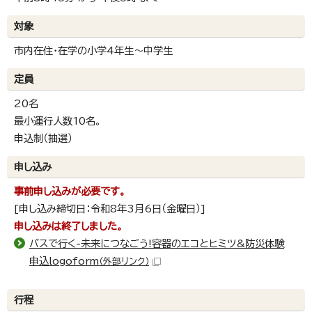
対象
市内在住・在学の小学4年生～中学生
定員
20名
最小運行人数10名。
申込制（抽選）
申し込み
事前申し込みが必要です。
[申し込み締切日：令和8年3月6日（金曜日）]
申し込みは終了しました。
バスで行く-未来につなごう!容器のエコとヒミツ&防災体験
申込logoform
（外部リンク）
行程