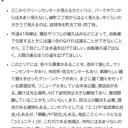
どこからクリーンセンターが見えるかというと、パークタウンか
らはあまり見えない。緑町三丁目からはよく見える。中くらいの
大きさで見えるのは、吉祥寺北町五丁目・四丁目。
市道41号線は、電柱やつつじの植え込みなどによって、自転車
で交差するときには譲り合わなければ通ることができないこと
から、三丁目としては歩道を広げてほしい。自転車の道ではな
く、人間の通るほうの道を広げてほしい。
このエリアには、色々な要素があることを、改めて感じた。クリ
ーンセンターがあり、市役所・防災センターもあり、素晴らしい建
て替えを行ったグリーンパークがあり、まさに建て替えを行って
いる都営住宅、リニューアルをしている中央公園、商店街があ
る。磨けば光る場所。NTT研究所は大きな敷地であり、普段閉
鎖していることがもったいない。また、防災上の観点も必要。歴
史のある建物もある。コンセプトとしては、「エコ」や「低炭素化社
会」もあるが、「景観」や「防災」もある。地区ごとにベースとなる
「コミュニティ」が、これだけある地域は、市内にはあまりないの