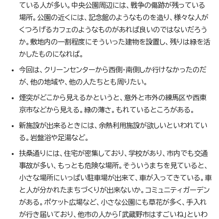
ている人が多い。中央公園周辺には、戦争の傷跡が残っている
場所。公園の近くには、記念館のようなものを造り、様々な人が
くつろげるカフェのようなものがあれば良いのではないだろう
か。敷地内の一割程度にそういった建物を設置し、残りは緑を活
かしたものになれば。
今回は、クリーンセンターから西側・南側しか行けなかったのだ
が、他の地域や、他の人たちとも周りたい。
煙突がどこから見えるかというと、意外と市外の練馬区や西東
京市などから見える。緑の薄さ。もれているところがある。
新施設が出来るときには、余熱利用施設が欲しいといわれてい
る。岩盤浴や足湯など。
扶桑通りには、住宅が密集しており、学校があり、市内でも交通
事故が多い、もっとも危険な場所。そういうまちを見ていると、
小さな場所にいっぱい駐車場が出来て、車が入ってきている。車
と人が分かれたまちづくりが出来ないか。コミュニティガーデン
がある。ポケット広場など、小さな公園にも草花が多く、手入れ
が行き届いており、他市の人から「武蔵野市はすごいね」といわ