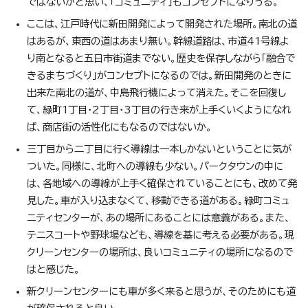
ではないかと思い、「コミュニティ」もコンセプトになりうる。
ここは、江戸時代に新田開発によって開発された場所。南北の道
はあるが、東西の道はあまり無い。幹線道路は、市道41号線よ
り南となると五日市街道までない。歴史を保存しながら「融合で
きるまちづくり」がコンセプトになるのでは。新田開発のときに
出来た南北の道が、中島飛行機によって消えた。そこを回復し
て、緑町1丁目・2丁目・3丁目の行き来が上手くいくようになれ
ば、商店街の活性化にもなるのではないか。
三丁目から二丁目に行く導線は一本しかないということに気が
ついた。同様に、北町への導線も少ない。パークタウンの中に
は、各地域への導線が上手く確保されていることにも、改めて発
見した。車が入り込まなくて、移動できる道がある。緑町コミュ
ニティセンターが、あの場所にあることには意義がある。また、
テニスコートや野球場なども、導線を基に考える必要がある。現
クリーンセンターの場所は、良いコミュニティの場所になるので
はと感じた。
新クリーンセンターにも車が多く来ると思うが、そのためにも道