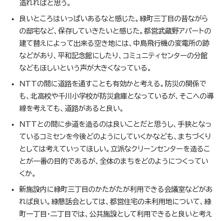
造れればと思う。
良いところはいっぱいあるなと感じた。緑町三丁目の昔ながら
の邸宅など、保存していきたいと感じた。都営武蔵野アパートの
建て替えによって出来る空き地には、中島飛行機の変電所の跡
などがあり、平和記念館にしたり、コミュニティセンターの分館
などもほしいという声が大きくなっている。
NTTの間に道路を通すことも有効かと考える。防災の関係で
も、北高校や千川小学校が防災倉庫となっているが、そこへの導
線を考えても、道路があると良い。
NTTとの間に歩道を造るのは良いことだと思うし、手狭となっ
ているコミセンを今後どのようにしていくかなども、まちづくり
としては考えていってほしい。立派なクリーンセンターを造るこ
とが一番の目的であるが、全体のまちをどのようにつくってい
くか。
新施設内に緑町三丁目のかたがたが利用できる会議室などがあ
れば良い。緑懇話会としては、都営住宅の未利用地について、緑
町一丁目・二丁目では、公共施設として利用できると良いと考え