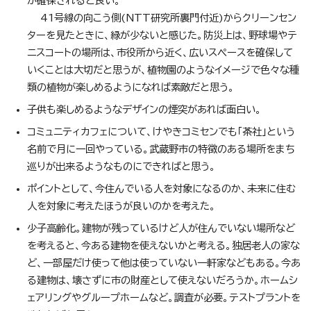
が確保されると良い。
41号線の向こう側(NTT研究所裏門付近)からクリーンセン
ターを見たときに、緑が少ないと感じた。防災上は、野球場やテ
ニスコートの場所は、市役所から近く、広いスペースを確保して
いくことは大切だと思うが、植物園のようなイメージで色々な種
類の植物が楽しめるようになれば素敵だと思う。
子供も楽しめるようなデザインの煙突があれば面白い。
コミュニティカフェについて、けやきコミセンでも「茶社」という
名前で月に一回やっている。武蔵野市の特徴のある場所をまち
巡りが出来るようなものにできればと思う。
ポイントとして、今住んでいる人を対象になるのか、未来に住む
人を対象に考えたほうが良いのかを考えた。
少子高齢化。建物が残っているけど人が住んでいない場所など
を考えると、今ある建物を使えないかと考える。独居老人の家な
ど、一部屋だけ使って他は使っていない一軒家などもある。今あ
る建物は、壊さずに市の財産として使えないだろうか。ホームシ
ェアリングやグループホームなど。調査が必要。テストプラントを