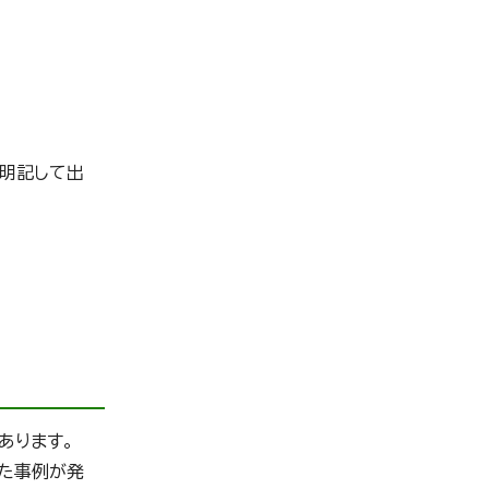
と明記して出
あります。
た事例が発