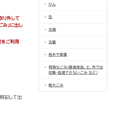
びん
缶
取り外して
ごみ」に出し
古紙
収をご利用
古着
枝木や草葉
特殊なごみ（廃食用油、土、市では
収集・処理できないごみ など）
粗大ごみ
と明記して出