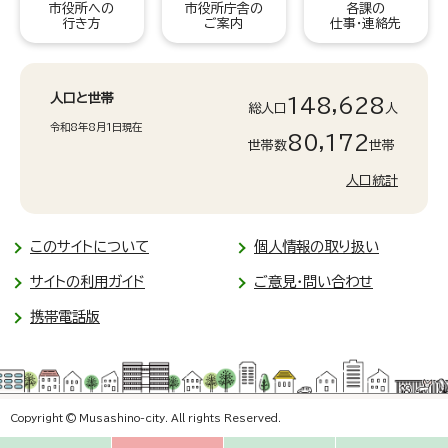
市役所への
市役所庁舎の
各課の
行き方
ご案内
仕事・連絡先
人口と世帯
148,628
総人口
人
令和8年8月1日現在
80,172
世帯数
世帯
人口統計
このサイトについて
個人情報の取り扱い
サイトの利用ガイド
ご意見・問い合わせ
携帯電話版
Copyright © Musashino-city. All rights Reserved.