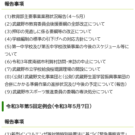
報告事項
(1)教育部主要事業業務状況報告（4～5月）
(2)武蔵野市教育委員会後援要綱の全部改正について
(3)押印の見直しに係る要綱等の改正について
(4)学級編制の標準の引下げへの対応方針について
(5)第一中学校及び第五中学校改築事業の今後のスケジュール等に
ついて
(6)令和3年度南砺市利賀村訪問・来訪の中止について
(7)武蔵野市立学校給食桜堤調理場の開設について
(8)（公財）武蔵野文化事業団と（公財）武蔵野生涯学習振興事業団の
合併にかかる準備作業の進捗状況及び今後の予定について（報告）
(9)武蔵野市スポーツ推進委員の委嘱の専決処分について
令和3年第5回定例会（令和3年5月7日）
報告事項
(1)新型インフルエンザ等対策特別措置法に基づく「緊急事態宣言」