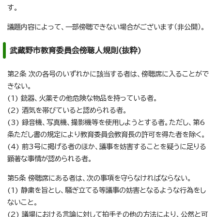
す。
議題内容によって、一部傍聴できない場合がございます（非公開）。
武蔵野市教育委員会傍聴人規則(抜粋)
第2条 次の各号のいずれかに該当する者は、傍聴席に入ることがで
きない。
(1) 銃器、火薬その他危険な物品を持っている者。
(2) 酒気を帯びていると認められる者。
(3) 録音機、写真機、撮影機等を使用しようとする者。ただし、第6
条ただし書の規定により教育委員会教育長の許可を得た者を除く。
(4) 前3号に掲げる者のほか、議事を妨害することを疑うに足りる
顕著な事情が認められる者。
第5条 傍聴席にある者は、次の事項を守らなければならない。
(1) 静粛を旨とし、騒ぎ立てる等議事の妨害となるような行為をし
ないこと。
(2) 議場における言論に対して拍手その他の方法により、公然と可