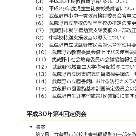
(3) 平成30年度教育費予算（案）について
(4) 平成29年度児童生徒表彰受賞者につい
(5) 武蔵野市小中一貫教育検討委員会答申
(6) 武蔵野市立学校の就学学校の指定の変
(7) 武蔵野市就学援助費支給要綱の一部改
(8) 中学校特別支援教室の導入について
(9) 武蔵野市立武蔵野市民会館保育室使用
(10) 武蔵野市教育委員会借上げバス使用
(11) 武蔵野市社会教育委員の会議協議報告
(12) 武蔵野地域自由大学称号記授与につい
(13) 武蔵野市立図書館嘱託員取扱要綱の
(14) 武蔵野市立図書館における防犯カメ
(15) 武蔵野市図書館基本計画策定委員会
(16) 武蔵野市生涯学習施策（図書館）に関
平成30年第4回定例会
議案
第7号 武蔵野市学校災害補償規則の一部を改