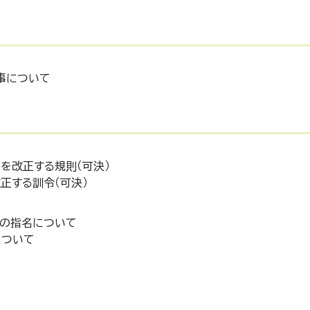
事について
を改正する規則（可決）
正する訓令（可決）
者の指名について
について