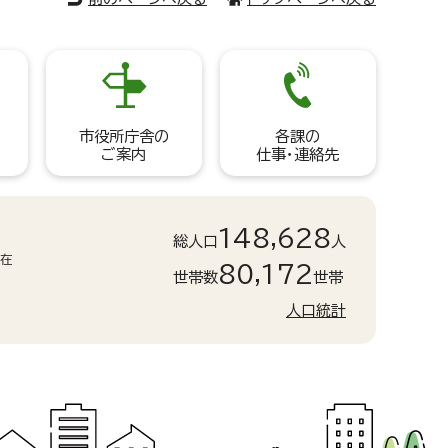
市役所庁舎の
各課の
ご案内
仕事・連絡先
148,628
総人口
人
現在
80,172
世帯数
世帯
人口統計