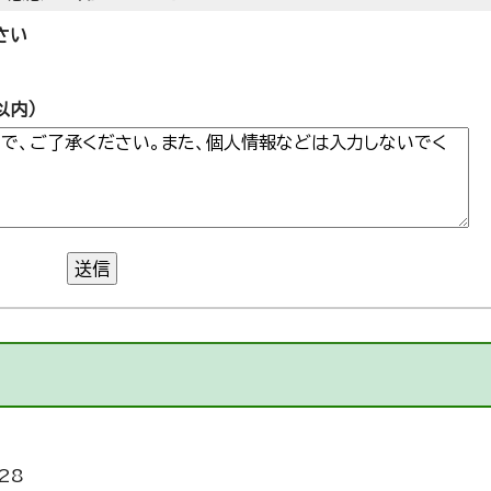
さい
以内）
送信
28