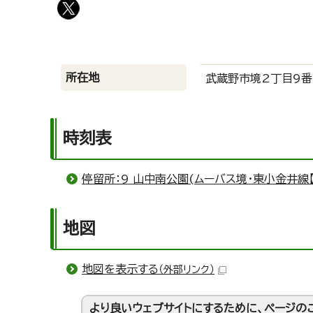
所在地
武蔵野市境2丁目9番
時刻表
停留所：9 山中南公園(ムーバス境・東小金井線
地図
地図を表示する
（外部リンク）
より良いウェブサイトにするために、ページの