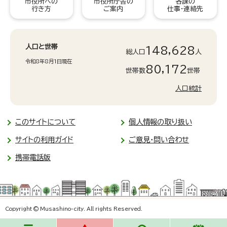
市役所への
市役所庁舎の
各課の
行き方
ご案内
仕事・連絡先
人口と世帯
148,628
総人口
人
令和8年8月1日現在
80,172
世帯数
世帯
人口統計
このサイトについて
個人情報の取り扱い
サイトの利用ガイド
ご意見・問い合わせ
携帯電話版
Copyright © Musashino-city. All rights Reserved.