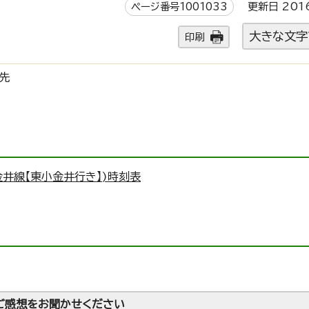
ページ番号1001033
更新日 201
大きな文字
印刷
先
金井線【東小金井行き】)時刻表
ご感想をお聞かせください