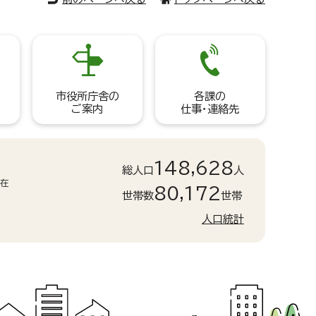
市役所庁舎の
各課の
ご案内
仕事・連絡先
148,628
総人口
人
現在
80,172
世帯数
世帯
人口統計