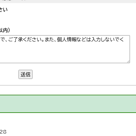
さい
以内）
送信
28