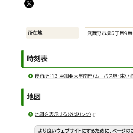
所在地
武蔵野市境5丁目9番
時刻表
停留所：13 亜細亜大学南門(ムーバス境・東小
地図
地図を表示する
（外部リンク）
より良いウェブサイトにするために、ページの