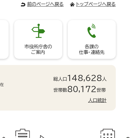
前のページへ戻る
トップページへ戻る
市役所庁舎の
各課の
ご案内
仕事・連絡先
148,628
総人口
人
現在
80,172
世帯数
世帯
人口統計