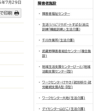
6年7月29日
障害者施設
で印刷
障害者福祉センター
生活リハビリサポートすばる（自立
訓練「機能訓練」・生活介護）
千川作業所(生活介護)
武蔵野障害者総合センター(複合施
設)
地域生活支援センターびーと(地域
活動支援センターI型)
ワークセンターけやき(就労移行・就
労継続支援A型・B型)
ワークセンター大地(生活介護)
デイセンター山びこ(生活介護)