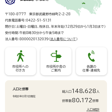
〒180-8777 東京都武蔵野市緑町2-2-28
代表電話番号：0422-51-5131
閉庁日：土曜日・日曜日、祝休日、年末年始（12月29日から1月3日まで）
受付時間：午前8時30分から午後5時まで
法人番号：8000020132039（
法人番号について
）
市役所への
市役所庁舎の
各課の
行き方
ご案内
仕事・連絡先
人口と世帯
148,628
総人口
人
令和8年8月1日現在
80,172
世帯数
世帯
人口統計