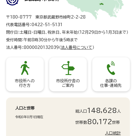
〒180-8777 東京都武蔵野市緑町2-2-28
代表電話番号：0422-51-5131
閉庁日：土曜日・日曜日、祝休日、年末年始（12月29日から1月3日まで）
受付時間：午前8時30分から午後5時まで
法人番号：8000020132039（
法人番号について
）
市役所への
市役所庁舎の
各課の
行き方
ご案内
仕事・連絡先
人口と世帯
148,628
総人口
人
令和8年8月1日現在
80,172
世帯数
世帯
人口統計