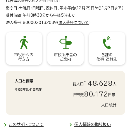
代表電話番号：0422-51-5131
閉庁日：土曜日・日曜日、祝休日、年末年始（12月29日から1月3日まで）
受付時間：午前8時30分から午後5時まで
法人番号：8000020132039（
法人番号について
）
市役所への
市役所庁舎の
各課の
行き方
ご案内
仕事・連絡先
人口と世帯
148,628
総人口
人
令和8年8月1日現在
80,172
世帯数
世帯
人口統計
このサイトについて
個人情報の取り扱い