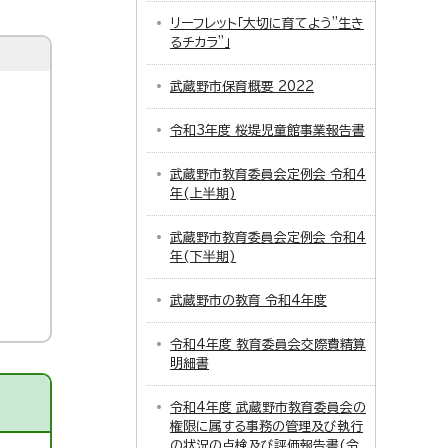
リーフレット「大切に育てよう”生き
るチカラ”」
武蔵野市保育概要 2022
令和3年度 桜堤児童館事業報告書
武蔵野市教育委員会定例会 令和4
年(上半期)
武蔵野市教育委員会定例会 令和4
年(下半期)
武蔵野市の教育 令和4年度
令和4年度 教育委員会交際費精算
明細書
令和4年度 武蔵野市教育委員会の
権限に属する事務の管理及び執行
の状況の点検及び評価報告書(令