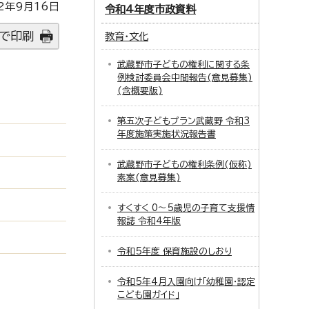
2年9月16日
令和4年度市政資料
で印刷
教育・文化
武蔵野市子どもの権利に関する条
例検討委員会中間報告(意見募集)
(含概要版)
第五次子どもプラン武蔵野 令和3
年度施策実施状況報告書
武蔵野市子どもの権利条例(仮称)
素案(意見募集)
すくすく 0～5歳児の子育て支援情
報誌 令和4年版
令和5年度 保育施設のしおり
令和5年4月入園向け「幼稚園・認定
こども園ガイド」