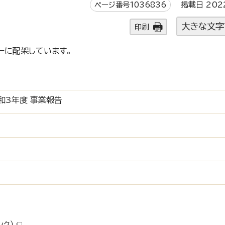
ページ番号1036836
掲載日 202
大きな文字
印刷
ーに配架しています。
和3年度 事業報告
ンク）