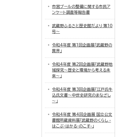
市営プールの整備に関する市民ア
ンケート調査等報告書
武蔵野ふるさと歴史館だより 第10
号～
令和4年度 第1回企画展「武蔵野の
異界」
令和4年度 第2回企画展「武蔵野地
域探究～歴史と環境から考える未
来～」
令和4年度 第3回企画展「江戸氏牛
込氏文書～中世史研究のまなざし
～」
令和4年度 第4回企画展 国立公文
書館所蔵資料展「武蔵野のくらし -
はこぶ・はかる・のこす-」