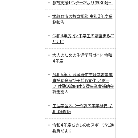
教育支援センターだより 第30号～
武蔵野市の教育相談 令和3年度業
務報告
令和4年度 小・中学生の講座まるご
とナビ
大人のための生涯学習ガイド 令和
4年度
令和5年度 武蔵野市生涯学習事業
費補助金及び子ども文化・スポー
ツ・体験活動団体支援事業費補助金
募集案内
生涯学習スポーツ課の事業概要 令
和3年度版
令和4年度むさしの市スポーツ推進
委員だより