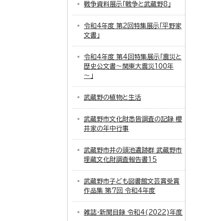
戦争資料展示「戦争と武蔵野8」
令和4年度 第2回特集展示「平野家
文書」
令和4年度 第4回特集展示「震災と
歴史公文書～関東大震災100年
～」
武蔵野の植物と生活
武蔵野市文化財悉皆調査の記録 櫻
井家の年中行事
武蔵野市井の頭池遺跡群 武蔵野市
埋蔵文化財調査報告書15
武蔵野市子ども図書館文芸賞受賞
作品集 第7回 令和4年度
雑誌・新聞目録 令和4(2022)年度