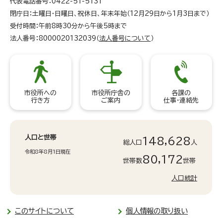
代表電話番号：0422-51-5131
閉庁日：土曜日・日曜日、祝休日、年末年始（12月29日から1月3日まで）
受付時間：午前8時30分から午後5時まで
法人番号：8000020132039（
法人番号について
）
市役所への
市役所庁舎の
各課の
行き方
ご案内
仕事・連絡先
人口と世帯
148,628
総人口
人
令和8年8月1日現在
80,172
世帯数
世帯
人口統計
このサイトについて
個人情報の取り扱い