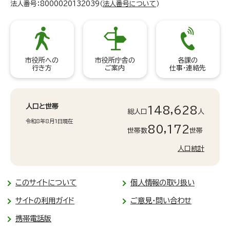
法人番号：8000020132039（
法人番号について
）
市役所への
市役所庁舎の
各課の
行き方
ご案内
仕事・連絡先
人口と世帯
148,628
総人口
人
令和8年8月1日現在
80,172
世帯数
世帯
人口統計
このサイトについて
個人情報の取り扱い
サイトの利用ガイド
ご意見・問い合わせ
携帯電話版