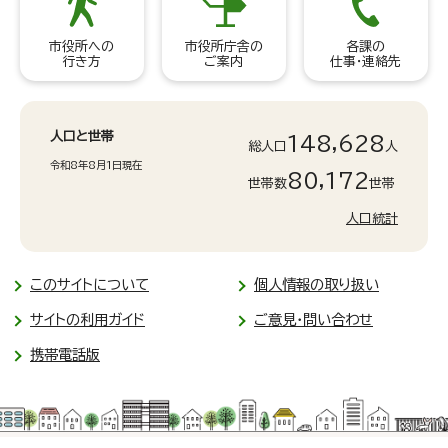
市役所への
市役所庁舎の
各課の
行き方
ご案内
仕事・連絡先
人口と世帯
148,628
総人口
人
令和8年8月1日現在
80,172
世帯数
世帯
人口統計
このサイトについて
個人情報の取り扱い
サイトの利用ガイド
ご意見・問い合わせ
携帯電話版