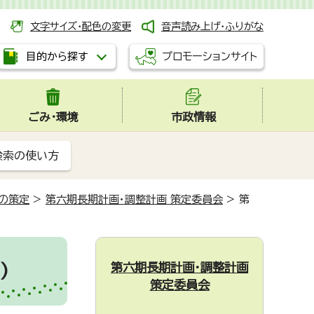
文字サイズ・配色の変更
音声読み上げ・ふりがな
プロモーションサイト
目的から探す
ごみ・環境
市政情報
検索の使い方
の策定
>
第六期長期計画・調整計画 策定委員会
>
第
第六期長期計画・調整計画
)
策定委員会