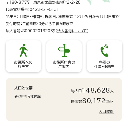
〒180-8777 東京都武蔵野市緑町2-2-28
代表電話番号：0422-51-5131
閉庁日：土曜日・日曜日、祝休日、年末年始（12月29日から1月3日まで）
受付時間：午前8時30分から午後5時まで
法人番号：8000020132039（
法人番号について
）
市役所への
市役所庁舎の
各課の
行き方
ご案内
仕事・連絡先
人口と世帯
148,628
総人口
人
令和8年8月1日現在
80,172
世帯数
世帯
人口統計