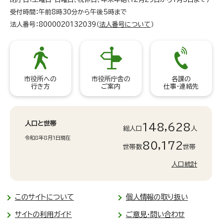
受付時間：午前8時30分から午後5時まで
法人番号：8000020132039（
法人番号について
）
市役所への
市役所庁舎の
各課の
行き方
ご案内
仕事・連絡先
人口と世帯
148,628
総人口
人
令和8年8月1日現在
80,172
世帯数
世帯
人口統計
このサイトについて
個人情報の取り扱い
サイトの利用ガイド
ご意見・問い合わせ