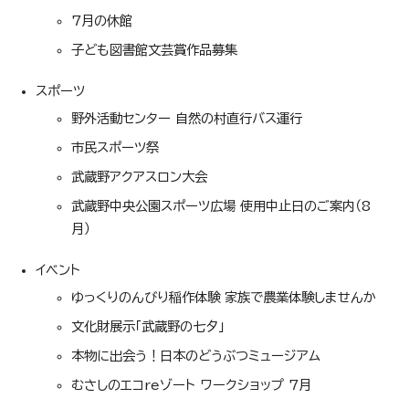
7月の休館
子ども図書館文芸賞作品募集
スポーツ
野外活動センター 自然の村直行バス運行
市民スポーツ祭
武蔵野アクアスロン大会
武蔵野中央公園スポーツ広場 使用中止日のご案内（8
月）
イベント
ゆっくりのんびり稲作体験 家族で農業体験しませんか
文化財展示「武蔵野の七夕」
本物に出会う！日本のどうぶつミュージアム
むさしのエコreゾート ワークショップ 7月