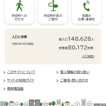
市役所への
市役所庁舎の
各課の
行き方
ご案内
仕事・連絡先
人口と世帯
148,628
総人口
人
令和8年8月1日現在
80,172
世帯数
世帯
人口統計
このサイトについて
個人情報の取り扱い
サイトの利用ガイド
ご意見・問い合わせ
携帯電話版