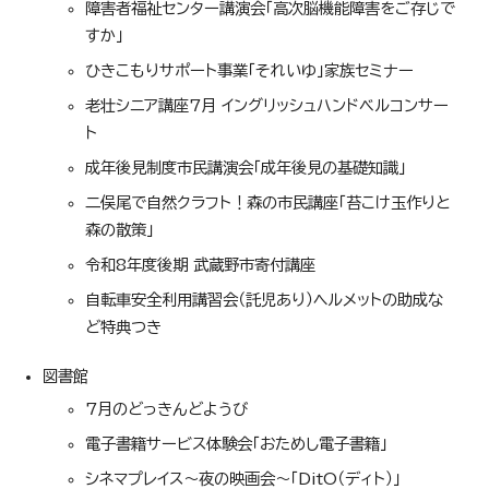
障害者福祉センター講演会「高次脳機能障害をご存じで
すか」
ひきこもりサポート事業「それいゆ」家族セミナー
老壮シニア講座7月 イングリッシュハンドベルコンサー
ト
成年後見制度市民講演会「成年後見の基礎知識」
二俣尾で自然クラフト！森の市民講座「苔こけ玉作りと
森の散策」
令和8年度後期 武蔵野市寄付講座
自転車安全利用講習会（託児あり）ヘルメットの助成な
ど特典つき
図書館
7月のどっきんどようび
電子書籍サービス体験会「おためし電子書籍」
シネマプレイス～夜の映画会～「DitO（ディト）」