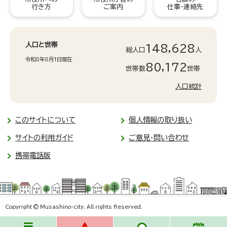
行き方
ご案内
仕事・連絡先
人口と世帯
148,628
総人口
人
令和8年8月1日現在
80,172
世帯数
世帯
人口統計
このサイトについて
個人情報の取り扱い
サイトの利用ガイド
ご意見・問い合わせ
携帯電話版
Copyright © Musashino-city. All rights Reserved.