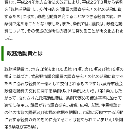
費）は、平成24年地方自治法の改正により、平成25年3月から名称
を「政務活動費」に、交付目的を「議員の調査研究その他の活動に資
するため」に改め、政務活動費を充てることができる経費の範囲を
条例で定めることとなりました。また、条例では、議長は、政務活動
費について、その使途の透明性の確保に努めることが明文化されま
した。
政務活動費とは
政務活動費は、地方自治法第100条第14項、第15項及び第16項の
規定に基づき、武蔵野市議会議員の調査研究その他の活動に資する
ために必要な経費の一部として交付されるものです（武蔵野市議会
政務活動費の交付に関する条例（以下「条例」という。）第1条）。した
がって、交付された政務活動費は、条例で定める使途基準に沿って
適切に使用し、議員が行う調査研究、研修、広報、広聴、住民相談そ
の他の市政の課題及び市民の意思を把握し、市政に反映させる活動
に要する経費以外のものに充てることは認められていません（条例
第3条及び第5条）。