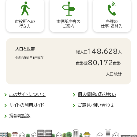
市役所への
市役所庁舎の
各課の
行き方
ご案内
仕事・連絡先
人口と世帯
148,628
総人口
人
令和8年8月1日現在
80,172
世帯数
世帯
人口統計
このサイトについて
個人情報の取り扱い
サイトの利用ガイド
ご意見・問い合わせ
携帯電話版