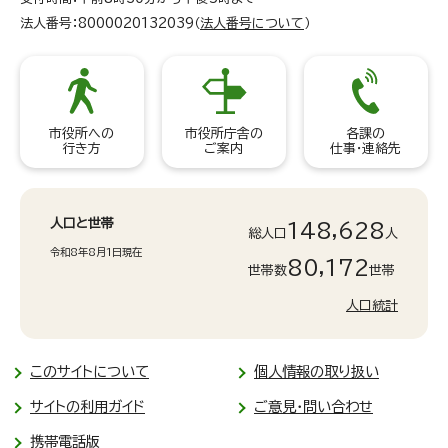
法人番号：8000020132039（
法人番号について
）
市役所への
市役所庁舎の
各課の
行き方
ご案内
仕事・連絡先
人口と世帯
148,628
総人口
人
令和8年8月1日現在
80,172
世帯数
世帯
人口統計
このサイトについて
個人情報の取り扱い
サイトの利用ガイド
ご意見・問い合わせ
携帯電話版