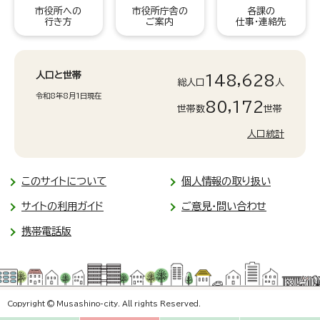
市役所への
市役所庁舎の
各課の
行き方
ご案内
仕事・連絡先
人口と世帯
148,628
総人口
人
令和8年8月1日現在
80,172
世帯数
世帯
人口統計
このサイトについて
個人情報の取り扱い
サイトの利用ガイド
ご意見・問い合わせ
携帯電話版
Copyright © Musashino-city. All rights Reserved.