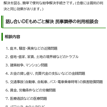
解決を図る、簡単で便利な紛争解決手続きです。(合意には裁判の判
決と同じ効果があります。)
話し合いDEもめごと解決 民事調停の利用相談会
相談内容
庭木、騒音・異臭などの近隣問題
借地・借家、家賃、土地の境界線などのトラブル
建築紛争、マンション問題
お金の貸し借り、売買代金の支払いなどの金銭問題
交通事故（自動車、自転車、バス・電車乗車時等）の損害賠償問題
賃金、労働条件などの労働問題
医療過誤などの医療問題
パワハラ、セクハラなど