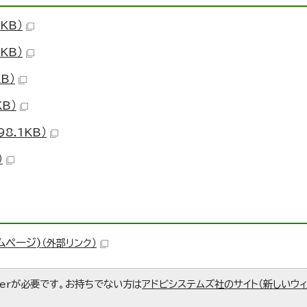
KB）
KB）
B）
B）
8.1KB）
）
ムページ)
（外部リンク）
aderが必要です。お持ちでない方は
アドビシステムズ社のサイト（新しいウ