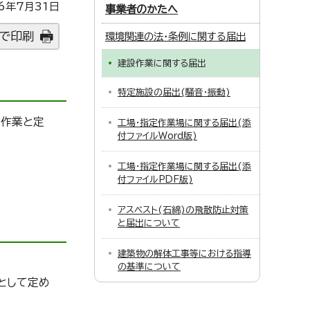
6年7月31日
事業者のかたへ
で印刷
環境関連の法・条例に関する届出
建設作業に関する届出
特定施設の届出(騒音・振動)
設作業と定
工場・指定作業場に関する届出(添
付ファイルWord版)
工場・指定作業場に関する届出(添
付ファイルPDF版)
アスベスト(石綿)の飛散防止対策
と届出について
建築物の解体工事等における指導
の基準について
として定め