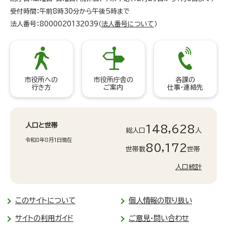
受付時間：午前8時30分から午後5時まで
法人番号：8000020132039（
法人番号について
）
市役所への
市役所庁舎の
各課の
行き方
ご案内
仕事・連絡先
人口と世帯
148,628
総人口
人
令和8年8月1日現在
80,172
世帯数
世帯
人口統計
このサイトについて
個人情報の取り扱い
サイトの利用ガイド
ご意見・問い合わせ