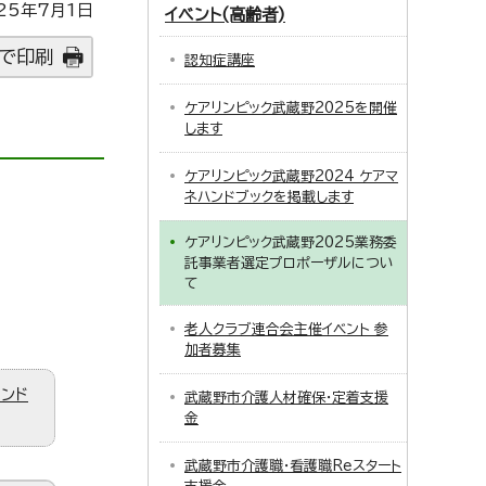
25年7月1日
イベント(高齢者)
で印刷
認知症講座
ケアリンピック武蔵野2025を開催
します
ケアリンピック武蔵野2024 ケアマ
ネハンドブックを掲載します
ケアリンピック武蔵野2025業務委
託事業者選定プロポーザルについ
て
老人クラブ連合会主催イベント 参
加者募集
ィンド
武蔵野市介護人材確保・定着支援
金
武蔵野市介護職・看護職Reスタート