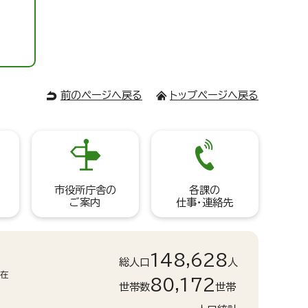
前のページへ戻る
トップページへ戻る
市役所庁舎の
各課の
ご案内
仕事・連絡先
148,628
総人口
人
現在
80,172
世帯数
世帯