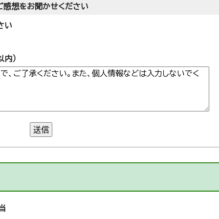
ご感想をお聞かせください
さい
以内）
送信
当