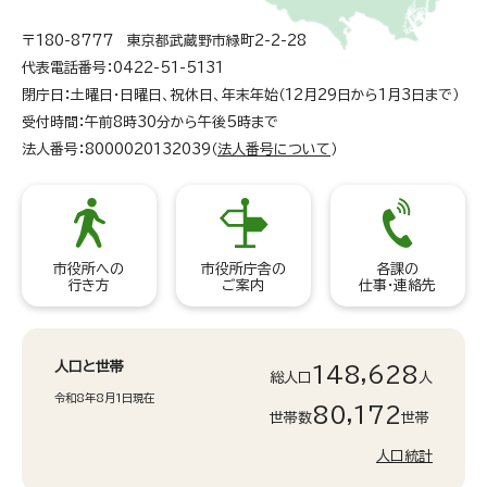
〒180-8777 東京都武蔵野市緑町2-2-28
代表電話番号：0422-51-5131
閉庁日：土曜日・日曜日、祝休日、年末年始（12月29日から1月3日まで）
受付時間：午前8時30分から午後5時まで
法人番号：8000020132039（
法人番号について
）
市役所への
市役所庁舎の
各課の
行き方
ご案内
仕事・連絡先
人口と世帯
148,628
総人口
人
令和8年8月1日現在
80,172
世帯数
世帯
人口統計