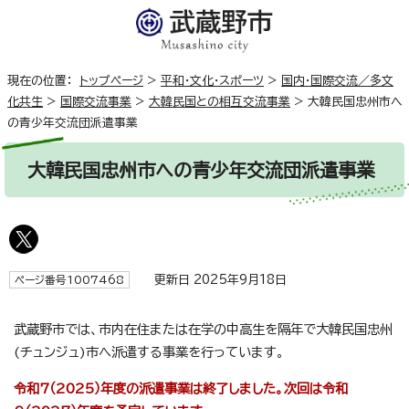
現在の位置：
トップページ
>
平和・文化・スポーツ
>
国内・国際交流／多文
化共生
>
国際交流事業
>
大韓民国との相互交流事業
>
大韓民国忠州市へ
の青少年交流団派遣事業
大韓民国忠州市への青少年交流団派遣事業
更新日 2025年9月18日
ページ番号1007468
武蔵野市では、市内在住または在学の中高生を隔年で大韓民国忠州
(チュンジュ)市へ派遣する事業を行っています。
令和7（2025）年度の派遣事業は終了しました。次回は令和