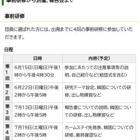
事前研修から派遣、報告会まで
事前研修
団員に選ばれた方には、出発までに4回の事前研修に参加していた
だきます。
日程
日時
内容（予定）
第
6月15日（日曜日）午後1
参加にあたっての注意事項等の説
1
時から午後4時30分
明、自己紹介など（結団式を含む）
回
第
6月22日（日曜日）午後
研究テーマ設定、韓国についての研
2
2時から午後5時
修、出し物練習など
回
第
7月13日（日曜日）午後
報告書についての説明、韓国につい
3
2時から午後5時
ての研修、出し物練習など
回
第
7月19日（土曜日）午後
ホームステイ先発表、韓国についての
4
2時から午後5時
研修、最終確認など
回