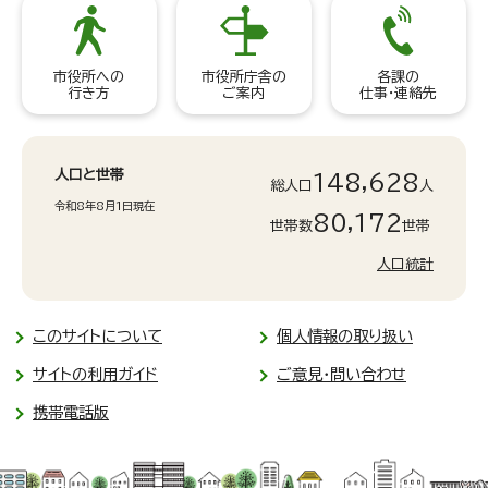
市役所への
市役所庁舎の
各課の
行き方
ご案内
仕事・連絡先
人口と世帯
148,628
総人口
人
令和8年8月1日現在
80,172
世帯数
世帯
人口統計
このサイトについて
個人情報の取り扱い
サイトの利用ガイド
ご意見・問い合わせ
携帯電話版