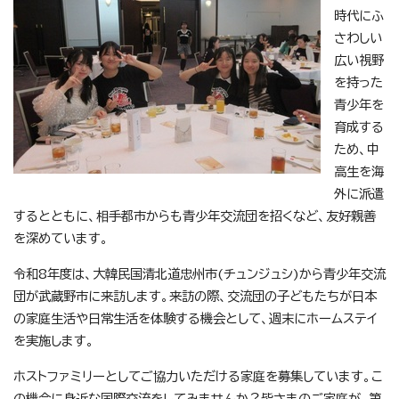
時代にふ
さわしい
広い視野
を持った
青少年を
育成する
ため、中
高生を海
外に派遣
するとともに、相手都市からも青少年交流団を招くなど、友好親善
を深めています。
令和8年度は、大韓民国清北道忠州市(チュンジュシ)から青少年交流
団が武蔵野市に来訪します。来訪の際、交流団の子どもたちが日本
の家庭生活や日常生活を体験する機会として、週末にホームステイ
を実施します。
ホストファミリーとしてご協力いただける家庭を募集しています。こ
の機会に身近な国際交流をしてみませんか？皆さまのご家庭が、第