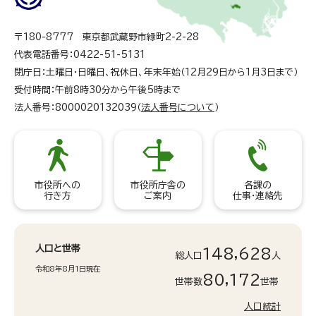
〒180-8777 東京都武蔵野市緑町2-2-28
代表電話番号：0422-51-5131
閉庁日：土曜日・日曜日、祝休日、年末年始（12月29日から1月3日まで）
受付時間：午前8時30分から午後5時まで
法人番号：8000020132039（
法人番号について
）
市役所への
市役所庁舎の
各課の
行き方
ご案内
仕事・連絡先
人口と世帯
148,628
総人口
人
令和8年8月1日現在
80,172
世帯数
世帯
人口統計