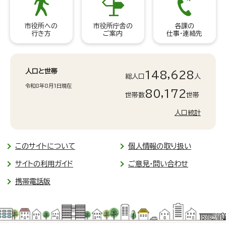
市役所への
市役所庁舎の
各課の
行き方
ご案内
仕事・連絡先
人口と世帯
148,628
総人口
人
令和8年8月1日現在
80,172
世帯数
世帯
人口統計
このサイトについて
個人情報の取り扱い
サイトの利用ガイド
ご意見・問い合わせ
携帯電話版