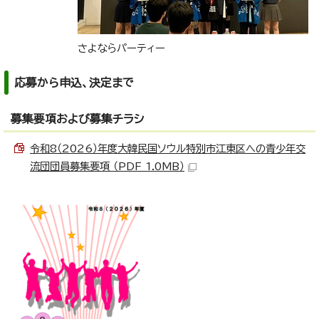
さよならパーティー
応募から申込、決定まで
募集要項および募集チラシ
令和8（2026）年度大韓民国ソウル特別市江東区への青少年交
流団団員募集要項 （PDF 1.0MB）