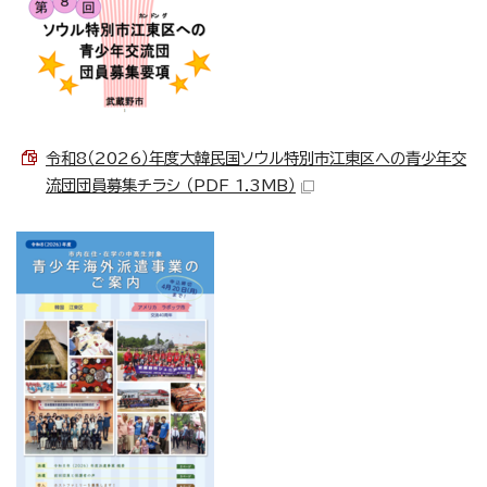
令和8（2026）年度大韓民国ソウル特別市江東区への青少年交
流団団員募集チラシ （PDF 1.3MB）