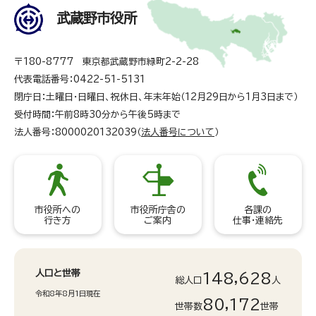
武蔵野市役所
〒180-8777 東京都武蔵野市緑町2-2-28
代表電話番号：0422-51-5131
閉庁日：土曜日・日曜日、祝休日、年末年始（12月29日から1月3日まで）
受付時間：午前8時30分から午後5時まで
法人番号：8000020132039（
法人番号について
）
市役所への
市役所庁舎の
各課の
行き方
ご案内
仕事・連絡先
人口と世帯
148,628
総人口
人
令和8年8月1日現在
80,172
世帯数
世帯