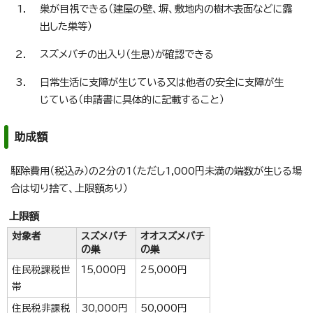
巣が目視できる（建屋の壁、塀、敷地内の樹木表面などに露
出した巣等）
スズメバチの出入り（生息）が確認できる
日常生活に支障が生じている又は他者の安全に支障が生
じている（申請書に具体的に記載すること）
助成額
駆除費用（税込み）の2分の1（ただし1,000円未満の端数が生じる場
合は切り捨て、上限額あり）
上限額
対象者
スズメバチ
オオスズメバチ
の巣
の巣
住民税課税世
15,000円
25,000円
帯
住民税非課税
30,000円
50,000円