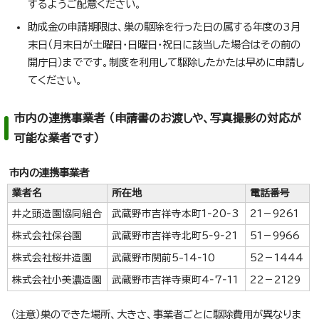
するようご配意ください。
助成金の申請期限は、巣の駆除を行った日の属する年度の3月
末日（月末日が土曜日・日曜日・祝日に該当した場合はその前の
開庁日）までです。制度を利用して駆除したかたは早めに申請し
てください。
市内の連携事業者 （申請書のお渡しや、写真撮影の対応が
可能な業者です）
市内の連携事業者
業者名
所在地
電話番号
井之頭造園協同組合
武蔵野市吉祥寺本町1‐20‐3
21－9261
株式会社保谷園
武蔵野市吉祥寺北町5‐9‐21
51－9966
株式会社桜井造園
武蔵野市関前5-14‐10
52－1444
株式会社小美濃造園
武蔵野市吉祥寺東町4‐7‐11
22－2129
（注意）巣のできた場所、大きさ、事業者ごとに駆除費用が異なりま