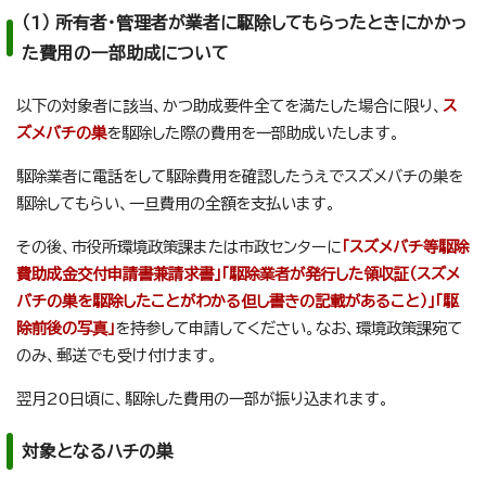
（1） 所有者・管理者が業者に駆除してもらったときにかかっ
た費用の一部助成について
以下の対象者に該当、かつ助成要件全てを満たした場合に限り、
ス
ズメバチの巣
を駆除した際の費用を一部助成いたします。
駆除業者に電話をして駆除費用を確認したうえでスズメバチの巣を
駆除してもらい、一旦費用の全額を支払います。
その後、市役所環境政策課または市政センターに
「スズメバチ等駆除
費助成金交付申請書兼請求書」「駆除業者が発行した領収証（スズメ
バチの巣を駆除したことがわかる但し書きの記載があること）」「駆
除前後の写真」
を持参して申請してください。なお、環境政策課宛て
のみ、郵送でも受け付けます。
翌月20日頃に、駆除した費用の一部が振り込まれます。
対象となるハチの巣