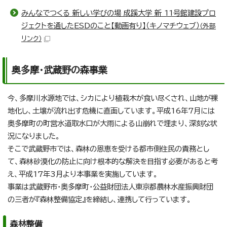
みんなでつくる 新しい学びの場 成蹊大学 新 11号館建設プロ
ジェクトを通したESDのこと【動画有り】（キノマチウェブ）
（外部
リンク）
奥多摩・武蔵野の森事業
今、多摩川水源地では、シカにより植栽木が食い尽くされ、山地が裸
地化し、土壌が流れ出す危機に直面しています。平成16年7月には
奥多摩町の町営水道取水口が大雨による山崩れで埋まり、深刻な状
況になりました。
そこで武蔵野市では、森林の恩恵を受ける都市側住民の責務とし
て、森林砂漠化の防止に向け根本的な解決を目指す必要があると考
え、平成17年3月より本事業を実施しています。
事業は武蔵野市・奥多摩町・公益財団法人東京都農林水産振興財団
の三者が『森林整備協定』を締結し、連携して行っています。
森林整備