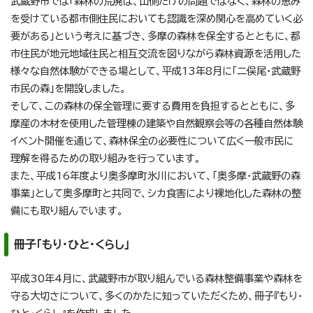
武蔵野市では「森林の荒廃は、山側だけの問題ではなく、森林の恵み
を受けている都市側住民においても認識を深め関心を高めていく必
要がある」という考えに基づき、多摩の森林を保全するとともに、都
市住民が地元地域住民と相互交流を図りながら森林資源を活用した
様々な自然体験ができる場として、平成13年8月に「二俣尾・武蔵野
市民の森」を開設しました。
そして、この森林の保全管理に要する費用を負担するとともに、多
摩産の木材を使用した管理棟の建築や自然観察会等の各種自然体験
イベント開催を通じて、森林保全の必要性について広く一般市民に
理解を得るための取り組みを行っています。
また、平成16年度より奥多摩町氷川において、「奥多摩・武蔵野の森
事業」として奥多摩町と共同で、シカ食害により裸地化した森林の整
備にも取り組んでいます。
冊子「もり・ひと・くらし」
平成30年4月に、武蔵野市が取り組んでいる森林整備事業や森林を
守る大切さについて、多くのかたに知っていただくため、冊子『もり・