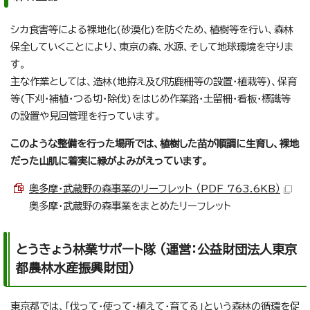
シカ食害等による裸地化(砂漠化)を防ぐため、植樹等を行い、森林
保全していくことにより、東京の森、水源、そして地球環境を守りま
す。
主な作業としては、造林(地拵え及び防鹿柵等の設置・植栽等)、保育
等(下刈・補植・つる切・除伐)をはじめ作業路・土留柵・看板・標識等
の設置や見回管理を行っています。
このような整備を行った場所では、植樹した苗が順調に生育し、裸地
だった山肌に着実に緑がよみがえっています。
奥多摩・武蔵野の森事業のリーフレット （PDF 763.6KB）
奥多摩・武蔵野の森事業をまとめたリーフレット
とうきょう林業サポート隊 (運営：公益財団法人東京
都農林水産振興財団)
東京都では、「伐って・使って・植えて・育てる」という森林の循環を促