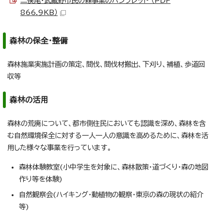
二俣尾・武蔵野市民の森事業のパンフレット （PDF
866.9KB）
森林の保全・整備
森林施業実施計画の策定、間伐、間伐材搬出、下刈り、補植、歩道回
収等
森林の活用
森林の荒廃について、都市側住民においても認識を深め、森林を含
む自然環境保全に対する一人一人の意識を高めるために、森林を活
用した様々な事業を行っています。
森林体験教室(小中学生を対象に、森林散策・道づくり・森の地図
作り等を体験)
自然観察会(ハイキング・動植物の観察・東京の森の現状の紹介
等)