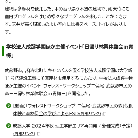
す。
建物は多摩材を使用した、木の香り漂う木造の建物で、雨天時にも
室内プログラムをはじめ様々なプログラムを楽しむことができま
す。天井が高く風通しのよい室内には畳スペース、トイレがありま
す。
学校法人成蹊学園ほか主催イベント「日帰り林業体験会in青
梅」
武蔵野市吉祥寺北町にキャンパスを置く学校法人成蹊学園の大学新
11号館建設工事に多摩産材を使用するにあたり、学校法人成蹊学園
ほか主催のイベント「フォレストワークショップ二俣尾・武蔵野市民の
森－日帰り林業体験会in青梅－」を開催した。
【動画】「フォレストワークショップ 二俣尾・武蔵野市民の森」伐倒
体験と森林保全の学びによるESD
（外部リンク）
成蹊大学 2024年秋 理工学部エリア再開発 / 新棟完成（予定）
（外部リンク）