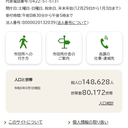
代表電話番号：0422-51-5131
閉庁日：土曜日・日曜日、祝休日、年末年始（12月29日から1月3日まで）
受付時間：午前8時30分から午後5時まで
法人番号：8000020132039（
法人番号について
）
市役所への
市役所庁舎の
各課の
行き方
ご案内
仕事・連絡先
人口と世帯
148,628
総人口
人
令和8年8月1日現在
80,172
世帯数
世帯
人口統計
このサイトについて
個人情報の取り扱い