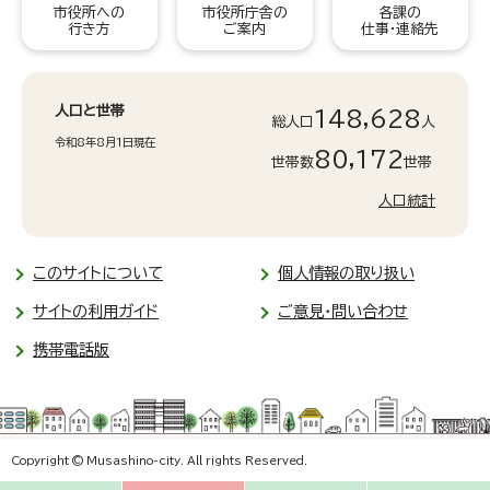
市役所への
市役所庁舎の
各課の
行き方
ご案内
仕事・連絡先
人口と世帯
148,628
総人口
人
令和8年8月1日現在
80,172
世帯数
世帯
人口統計
このサイトについて
個人情報の取り扱い
サイトの利用ガイド
ご意見・問い合わせ
携帯電話版
Copyright © Musashino-city. All rights Reserved.